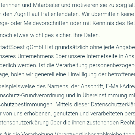
terinnen und Mitarbeiter und motivieren sie zu sorgfäl
n den Zugriff auf Patientendaten. Wir übermitteln keine
s- oder Meldevorschriften oder mit Kenntnis des Bet
och etwas wichtiges sicher: Ihre Daten.
umStadtSoest gGmbH ist grundsätzlich ohne jede Anga
unseres Unternehmens über unsere Internetseite in A
rlich werden. Ist die Verarbeitung personenbezogener
ge, holen wir generell eine Einwilligung der betroffene
eispielsweise des Namens, der Anschrift, E-Mail-Adr
tenschutz-Grundverordnung und in Übereinstimmung mit 
chutzbestimmungen. Mittels dieser Datenschutzerklä
er von uns erhobenen, genutzten und verarbeiteten pe
atenschutzerklärung über die ihnen zustehenden Rechte
ls für die Verarbeitung Verantwortlicher zahlreiche t