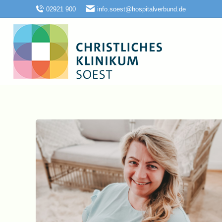
02921 900
info.soest@hospitalverbund.de