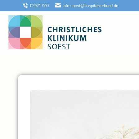
02921 900
info.soest@hospitalverbund.de