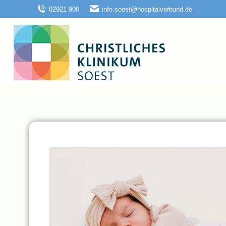
02921 900
info.soest@hospitalverbund.de